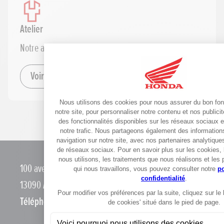
Atelier
Notre atelier est équipé pour prendre en charge l'ensemble d
Voir le détail
100 avenue du camp de menthe
13090 Aix-En-Provence
Téléphone :
0442905050